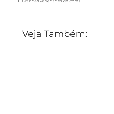
Grandes variedades de cores.
Veja Também:
Cânulas
Filamento
Microtubo Pescante