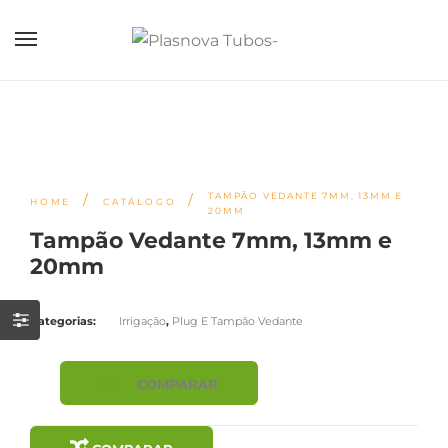
TAMPÃO VEDANTE 7MM, 13MM E
/
/
HOME
CATÁLOGO
20MM
Tampão Vedante 7mm, 13mm e
20mm
Categorias:
Irrigação
,
Plug E Tampão Vedante
COMPARAR