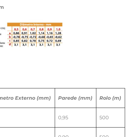
mm
metro
Externo
(mm)
Parede
(mm)
Rolo
(m)
0,95
500