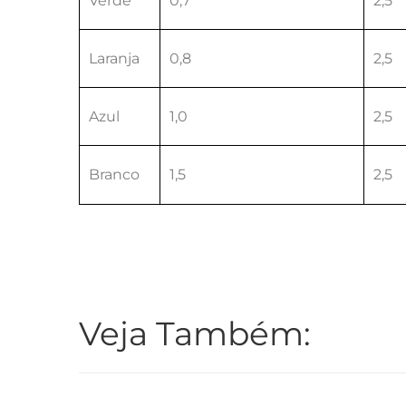
Verde
0,7
2,5
Laranja
0,8
2,5
Azul
1,0
2,5
Branco
1,5
2,5
Veja Também: